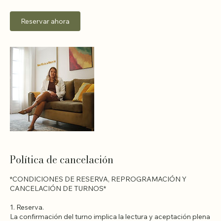
30 min
3
US$ 350
Virtual Seguimiento
estadounidenses
0
m
i
Reservar ahora
n
Política de cancelación
*CONDICIONES DE RESERVA, REPROGRAMACIÓN Y
CANCELACIÓN DE TURNOS*